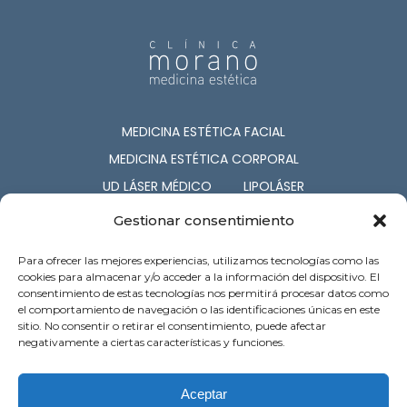
MEDICINA ESTÉTICA FACIAL
MEDICINA ESTÉTICA CORPORAL
UD LÁSER MÉDICO
LIPOLÁSER
CIRUGÍA ESTÉTICA
COSMETOLOGÍA
Gestionar consentimiento
NUTRICIÓN
CAPILAR
Para ofrecer las mejores experiencias, utilizamos tecnologías como las
SERV. ASOCIADOS
cookies para almacenar y/o acceder a la información del dispositivo. El
consentimiento de estas tecnologías nos permitirá procesar datos como
el comportamiento de navegación o las identificaciones únicas en este
c/ Barón de Pinopar 12-1º. Palma de
sitio. No consentir o retirar el consentimiento, puede afectar
Mallorca
negativamente a ciertas características y funciones.
Atención al cliente: 971 718 121
Preguntas Frecuentes
Contacto
Aceptar