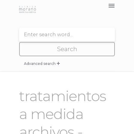
Tratamientos >
Nosotros
Blog
Contacto
Pedir Cita
Advanced search
Seleccione Categoria de Tratamiento
tratamientos
--
a medida
--
archivos -