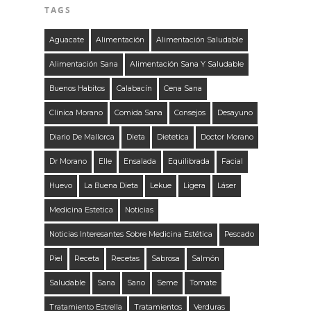
TAGS
Aguacate
Alimentación
Alimentación Saludable
Alimentación Sana
Alimentación Sana Y Saludable
Buenos Habitos
Calabacín
Cena Sana
Clínica Morano
Comida Sana
Consejos
Desayuno
Diario De Mallorca
Dieta
Dietetica
Doctor Morano
Dr Morano
Elle
Ensalada
Equilibrada
Facial
Huevo
La Buena Dieta
Lekue
Ligera
Láser
Medicina Estetica
Noticias
Noticias Interesantes Sobre Medicina Estética
Pescado
Piel
Receta
Recetas
Sabrosa
Salmón
Saludable
Sana
Sano
Seme
Tomate
Tratamiento Estrella
Tratamientos
Verduras