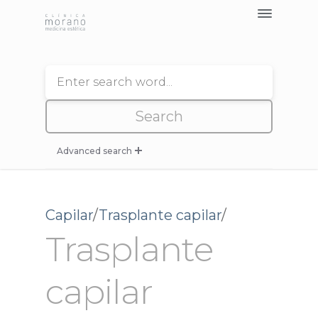
Tratamientos >
Nosotros
Blog
Contacto
Pedir Cita
Advanced search
Seleccione Categoria de Tratamiento
Capilar
/
Trasplante capilar
/
--
Trasplante
--
capilar