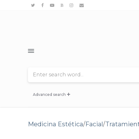
Tratamientos >
Nosotros
Blog
Contacto
Advanced search
Pedir Cita
Seleccione Categoria de Tratamiento
--
Medicina Estética
/
Facial
/
Tratamiento