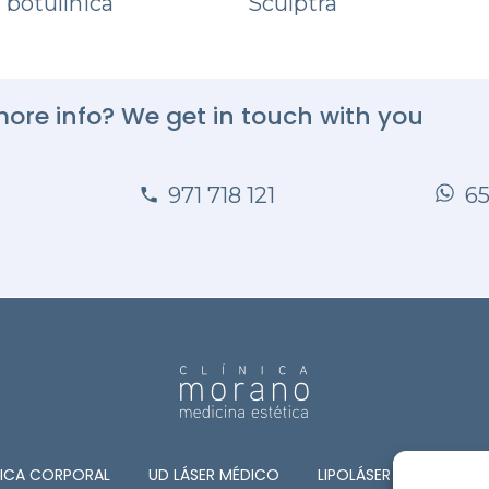
 botulínica
Sculptra
ore info? We get in touch with you
971 718 121
65
TICA CORPORAL
UD LÁSER MÉDICO
LIPOLÁSER
CIRUGÍA