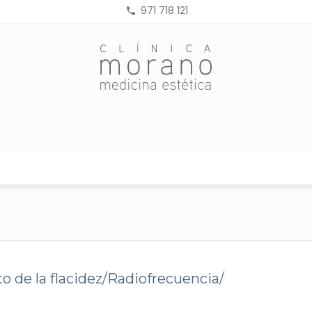
971 718 121
--
 de la flacidez
/
Radiofrecuencia
/