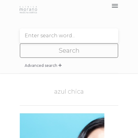
Tratamientos >
Nosotros
Blog
Contacto
Pedir Cita
Advanced search
Seleccione Categoria de Tratamiento
azul chica
--
--