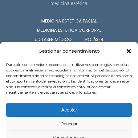
MEDICINA ESTÉTICA FACIAL
MEDICINA ESTÉTICA CORPORAL
UD LÁSER MÉDICO
LIPOLÁSER
CIRUGÍA ESTÉTICA
COSMETOLOGÍA
Gestionar consentimiento
NUTRICIÓN
CAPILAR
Para ofrecer las mejores experiencias, utilizamos tecnologías como las
SERV. ASOCIADOS
cookies para almacenar y/o acceder a la información del dispositivo. El
consentimiento de estas tecnologías nos permitirá procesar datos como
el comportamiento de navegación o las identificaciones únicas en este
c/ Barón de Pinopar 12-1º. Palma de
sitio. No consentir o retirar el consentimiento, puede afectar
Mallorca
negativamente a ciertas características y funciones.
Atención al cliente: 971 718 121
Preguntas Frecuentes
Contacto
Aceptar
Denegar
Ver preferencias