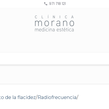
971 718 121
--
 de la flacidez
/
Radiofrecuencia
/