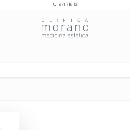
971 718 121
--
l