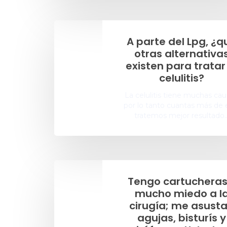
A parte del Lpg, ¿q
otras alternativa
existen para tratar
celulitis?
La celulitis tiene muchas cau
por lo tanto cuantas más de e
tratemos mejor resultado
Tengo cartucheras
mucho miedo a l
cirugía; me asust
agujas, bisturís y