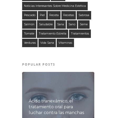
Noticias Interesantes Sobre Medicina Estética
Pescado
Piel
Receta
Recetas
Sabrosa
Salmón
Saludable
Sana
Sano
Seme
Tomate
Tratamiento Estrella
Tratamientos
Verduras
Vida Sana
Vitaminas
POPULAR POSTS
Ácido tranexámico, el
tratamiento oral para
luchar contra las manchas