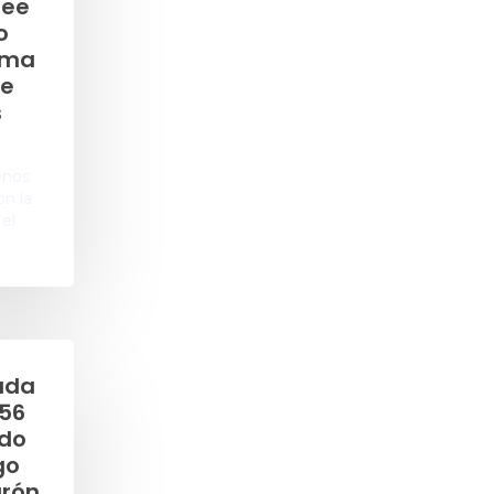
ree
o
lema
de
s
enos
n la
 el
ada
 56
ado
go
urón