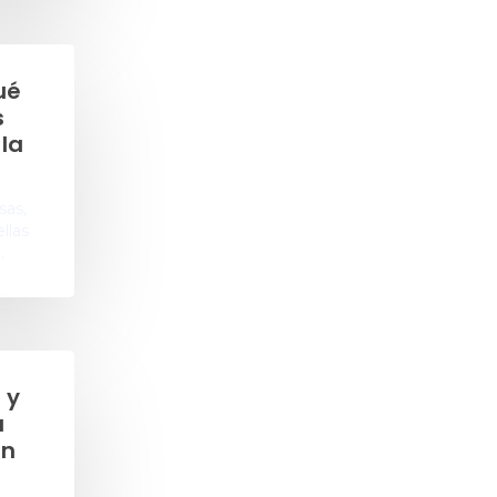
ué
s
 la
sas,
llas
…
 y
a
an