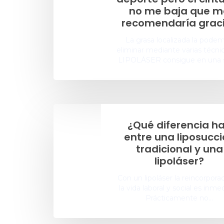
no me baja que m
recomendaría grac
La grasa localizada la pode
eliminar mediante varias técnic
LIPOLÁSER consigue en una 
¿Qué diferencia h
entre una liposucc
tradicional y una
lipoláser?
Con un lipoláser la reincorpora
la vida laboral y social es inmed
Prácticamente no…