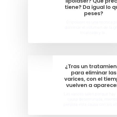
lipoláser? Que prec
tiene? Da igual lo 
peses?
El lipoláser es una técnica p
disminuir el volumen de la g
localizada y la…
¿Tras un tratamien
para eliminar las
varices, con el tie
vuelven a aparece
Las varices salen porque hay
causa determinada, mientr
persista esta causa con los a