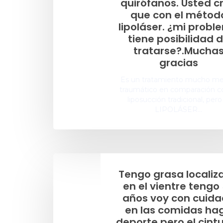
quirófanos. Usted c
que con el métod
lipoláser. ¿mi prob
tiene posibilidad 
tratarse?.Mucha
gracias
Es un tratamiento mucho m
traumático en comparación co
liposucción tradicional, pero
LIPOLÁSER…
Tengo grasa localiz
en el vientre tengo
años voy con cuid
en las comidas ha
deporte pero el cint