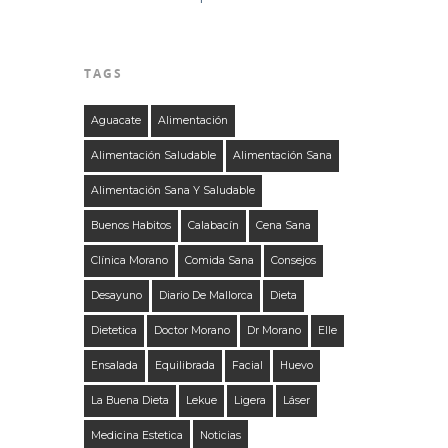
TAGS
Aguacate
Alimentación
Alimentación Saludable
Alimentación Sana
Alimentación Sana Y Saludable
Buenos Habitos
Calabacín
Cena Sana
Clínica Morano
Comida Sana
Consejos
Desayuno
Diario De Mallorca
Dieta
Dietetica
Doctor Morano
Dr Morano
Elle
Ensalada
Equilibrada
Facial
Huevo
La Buena Dieta
Lekue
Ligera
Láser
Medicina Estetica
Noticias