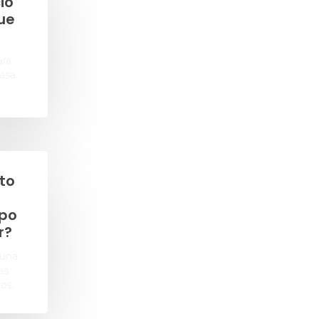
io
que
ara
rasa
to
mpo
r?
 una
as
ños…