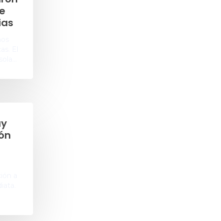
e
ias
mos
as. El
sola…
ay
ión
ción a
iata.