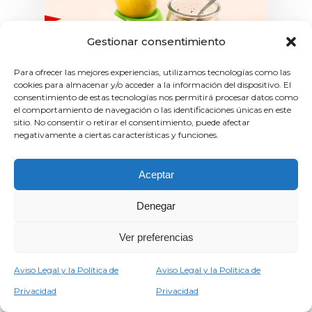
Gestionar consentimiento
Para ofrecer las mejores experiencias, utilizamos tecnologías como las
cookies para almacenar y/o acceder a la información del dispositivo. El
consentimiento de estas tecnologías nos permitirá procesar datos como
el comportamiento de navegación o las identificaciones únicas en este
sitio. No consentir o retirar el consentimiento, puede afectar
negativamente a ciertas características y funciones.
Aceptar
Recetas
Ensalada de Sardinas
Denegar
Ingredientes 4 p 20 min 8 filetes
Ver preferencias
de sardina 1/2 manojo de
espinacas tiernas 8…
Aviso Legal y la Política de
Aviso Legal y la Política de
Privacidad
Privacidad