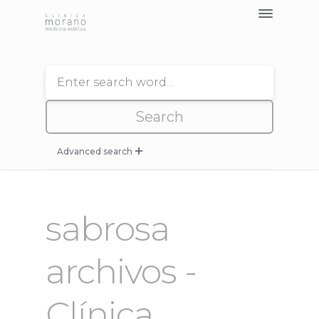
Tratamientos >
Nosotros
Blog
Contacto
Pedir Cita
Advanced search
Seleccione Categoria de Tratamiento
sabrosa
--
archivos -
--
Clínica