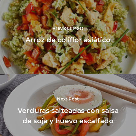
Previous Post
Arroz de coliflor asiático
Next Post
Verduras salteadas con salsa
de soja y huevo escalfado