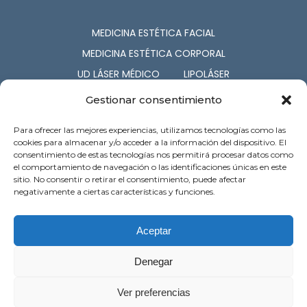
MEDICINA ESTÉTICA FACIAL
MEDICINA ESTÉTICA CORPORAL
UD LÁSER MÉDICO
LIPOLÁSER
CIRUGÍA ESTÉTICA
COSMETOLOGÍA
Gestionar consentimiento
NUTRICIÓN
CAPILAR
Para ofrecer las mejores experiencias, utilizamos tecnologías como las
SERV. ASOCIADOS
cookies para almacenar y/o acceder a la información del dispositivo. El
consentimiento de estas tecnologías nos permitirá procesar datos como
el comportamiento de navegación o las identificaciones únicas en este
c/ Barón de Pinopar 12-1º. Palma de
sitio. No consentir o retirar el consentimiento, puede afectar
Mallorca
negativamente a ciertas características y funciones.
Atención al cliente: 971 718 121
Preguntas Frecuentes
Contacto
Aceptar
Denegar
Ver preferencias