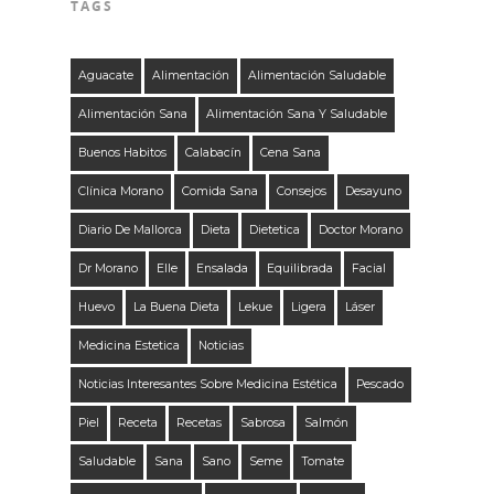
TAGS
Aguacate
Alimentación
Alimentación Saludable
Alimentación Sana
Alimentación Sana Y Saludable
Buenos Habitos
Calabacín
Cena Sana
Clínica Morano
Comida Sana
Consejos
Desayuno
Diario De Mallorca
Dieta
Dietetica
Doctor Morano
Dr Morano
Elle
Ensalada
Equilibrada
Facial
Huevo
La Buena Dieta
Lekue
Ligera
Láser
Medicina Estetica
Noticias
Noticias Interesantes Sobre Medicina Estética
Pescado
Piel
Receta
Recetas
Sabrosa
Salmón
Saludable
Sana
Sano
Seme
Tomate