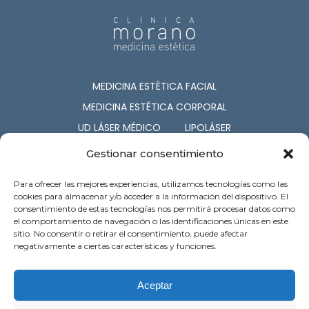
MEDICINA ESTÉTICA FACIAL
MEDICINA ESTÉTICA CORPORAL
UD LÁSER MÉDICO
LIPOLÁSER
CIRUGÍA ESTÉTICA
COSMETOLOGÍA
Gestionar consentimiento
NUTRICIÓN
CAPILAR
Para ofrecer las mejores experiencias, utilizamos tecnologías como las
SERV. ASOCIADOS
cookies para almacenar y/o acceder a la información del dispositivo. El
consentimiento de estas tecnologías nos permitirá procesar datos como
el comportamiento de navegación o las identificaciones únicas en este
c/ Barón de Pinopar 12-1º. Palma de
sitio. No consentir o retirar el consentimiento, puede afectar
Mallorca
negativamente a ciertas características y funciones.
Atención al cliente: 971 718 121
Preguntas Frecuentes
Contacto
Aceptar