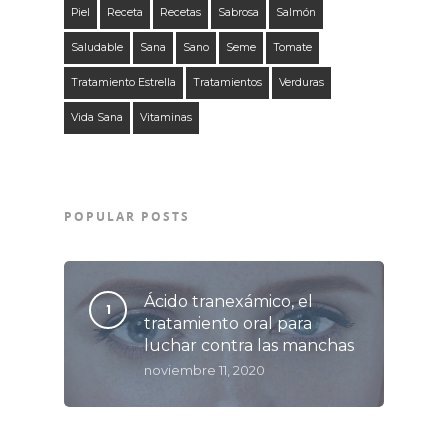
Piel
Receta
Recetas
Sabrosa
Salmón
Saludable
Sana
Sano
Seme
Tomate
Tratamiento Estrella
Tratamientos
Verduras
Vida Sana
Vitaminas
POPULAR POSTS
Ácido tranexámico, el
tratamiento oral para
luchar contra las manchas
noviembre 11, 2020