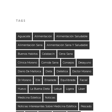
TAGS
Aguacate
Alimentación
Alimentación Saludable
Alimentación Sana
Alimentación Sana Y Saludable
Buenos Habitos
Calabacín
Cena Sana
Clínica Morano
Comida Sana
Consejos
Desayuno
Diario De Mallorca
Dieta
Dietetica
Doctor Morano
Dr Morano
Elle
Ensalada
Equilibrada
Facial
Huevo
La Buena Dieta
Lekue
Ligera
Láser
Medicina Estetica
Noticias
Noticias Interesantes Sobre Medicina Estética
Pescado