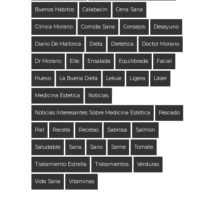
Buenos Habitos
Calabacín
Cena Sana
Clínica Morano
Comida Sana
Consejos
Desayuno
Diario De Mallorca
Dieta
Dietetica
Doctor Morano
Dr Morano
Elle
Ensalada
Equilibrada
Facial
Huevo
La Buena Dieta
Lekue
Ligera
Láser
Medicina Estetica
Noticias
Noticias Interesantes Sobre Medicina Estética
Pescado
Piel
Receta
Recetas
Sabrosa
Salmón
Saludable
Sana
Sano
Seme
Tomate
Tratamiento Estrella
Tratamientos
Verduras
Vida Sana
Vitaminas