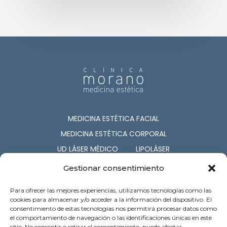
MEDICINA ESTÉTICA FACIAL
MEDICINA ESTÉTICA CORPORAL
UD LÁSER MÉDICO
LIPOLÁSER
CIRUGÍA ESTÉTICA
COSMETOLOGÍA
Gestionar consentimiento
NUTRICIÓN
CAPILAR
Para ofrecer las mejores experiencias, utilizamos tecnologías como las
SERV. ASOCIADOS
cookies para almacenar y/o acceder a la información del dispositivo. El
consentimiento de estas tecnologías nos permitirá procesar datos como
el comportamiento de navegación o las identificaciones únicas en este
c/ Barón de Pinopar 12-1º. Palma de
sitio. No consentir o retirar el consentimiento, puede afectar