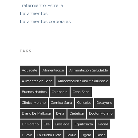
Tratamiento Estrella
tratamientos
tratamientos corporales
TAGS
Aguacate
Alimentación
Alimentación Saludable
Alimentación Sana
Alimentación Sana Y Saludable
Buenos Habitos
Calabacín
Cena Sana
Clínica Morano
Comida Sana
Consejos
Desayuno
Diario De Mallorca
Dieta
Dietetica
Doctor Morano
Dr Morano
Elle
Ensalada
Equilibrada
Facial
Huevo
La Buena Dieta
Lekue
Ligera
Láser