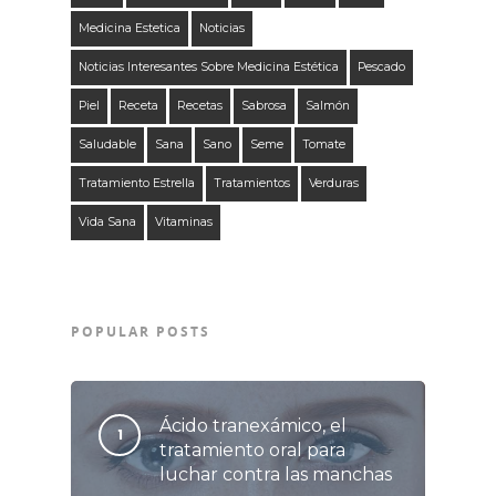
Medicina Estetica
Noticias
Noticias Interesantes Sobre Medicina Estética
Pescado
Piel
Receta
Recetas
Sabrosa
Salmón
Saludable
Sana
Sano
Seme
Tomate
Tratamiento Estrella
Tratamientos
Verduras
Vida Sana
Vitaminas
POPULAR POSTS
Ácido tranexámico, el
tratamiento oral para
luchar contra las manchas