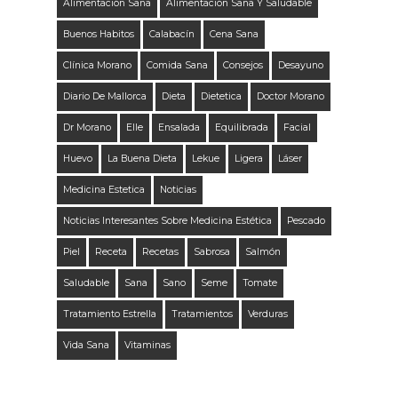
Alimentación Sana
Alimentación Sana Y Saludable
Buenos Habitos
Calabacín
Cena Sana
Clínica Morano
Comida Sana
Consejos
Desayuno
Diario De Mallorca
Dieta
Dietetica
Doctor Morano
Dr Morano
Elle
Ensalada
Equilibrada
Facial
Huevo
La Buena Dieta
Lekue
Ligera
Láser
Medicina Estetica
Noticias
Noticias Interesantes Sobre Medicina Estética
Pescado
Piel
Receta
Recetas
Sabrosa
Salmón
Saludable
Sana
Sano
Seme
Tomate
Tratamiento Estrella
Tratamientos
Verduras
Vida Sana
Vitaminas