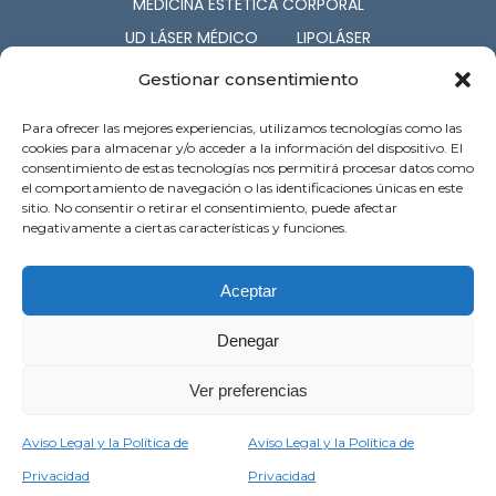
MEDICINA ESTÉTICA CORPORAL
UD LÁSER MÉDICO
LIPOLÁSER
CIRUGÍA ESTÉTICA
COSMETOLOGÍA
Gestionar consentimiento
NUTRICIÓN
CAPILAR
Para ofrecer las mejores experiencias, utilizamos tecnologías como las
SERV. ASOCIADOS
cookies para almacenar y/o acceder a la información del dispositivo. El
consentimiento de estas tecnologías nos permitirá procesar datos como
el comportamiento de navegación o las identificaciones únicas en este
c/ Barón de Pinopar 12-1º. Palma de
sitio. No consentir o retirar el consentimiento, puede afectar
Mallorca
negativamente a ciertas características y funciones.
Atención al cliente: 971 718 121
Preguntas Frecuentes
Contacto
Aceptar
Denegar
Ver preferencias
Aviso Legal y la Política de
Aviso Legal y la Política de
Aviso Legal y la Política de Privacidad
Privacidad
Privacidad