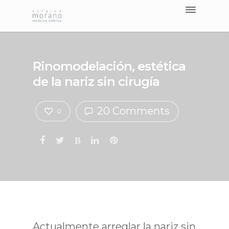
Tratamientos >
Nosotros
Blog
Rinomodelación, estética
Contacto
de la nariz sin cirugía
Pedir Cita
20 Comments
0
Actualmente arreglar la nariz sin