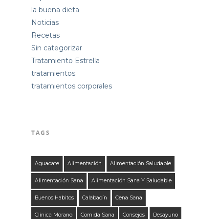
la buena dieta
Noticias
Recetas
Sin categorizar
Tratamiento Estrella
tratamientos
tratamientos corporales
TAGS
Aguacate
Alimentación
Alimentación Saludable
Alimentación Sana
Alimentación Sana Y Saludable
Buenos Habitos
Calabacín
Cena Sana
Clínica Morano
Comida Sana
Consejos
Desayuno