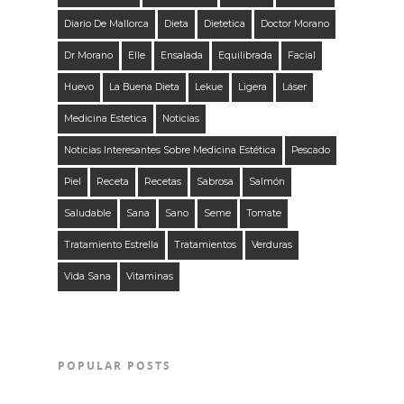
Diario De Mallorca
Dieta
Dietetica
Doctor Morano
Dr Morano
Elle
Ensalada
Equilibrada
Facial
Huevo
La Buena Dieta
Lekue
Ligera
Láser
Medicina Estetica
Noticias
Noticias Interesantes Sobre Medicina Estética
Pescado
Piel
Receta
Recetas
Sabrosa
Salmón
Saludable
Sana
Sano
Seme
Tomate
Tratamiento Estrella
Tratamientos
Verduras
Vida Sana
Vitaminas
POPULAR POSTS