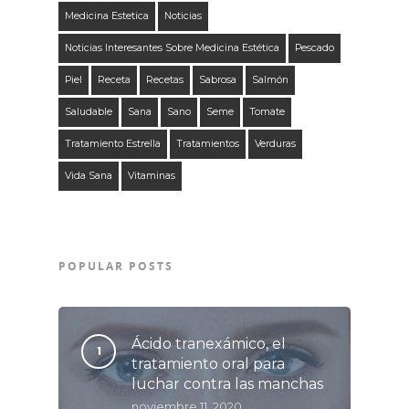
Medicina Estetica
Noticias
Noticias Interesantes Sobre Medicina Estética
Pescado
Piel
Receta
Recetas
Sabrosa
Salmón
Saludable
Sana
Sano
Seme
Tomate
Tratamiento Estrella
Tratamientos
Verduras
Vida Sana
Vitaminas
POPULAR POSTS
Ácido tranexámico, el
tratamiento oral para
luchar contra las manchas
noviembre 11, 2020