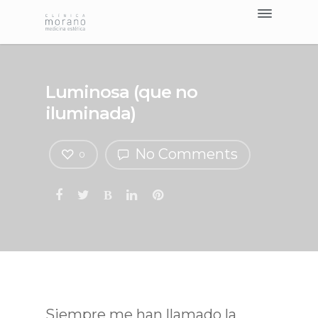
Tratamientos >
Nosotros
Blog
Luminosa (que no
Contacto
iluminada)
Pedir Cita
No Comments
0
Siempre me han llamado la