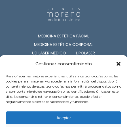
MEDICINA ESTÉTICA FACIAL
MEDICINA ESTÉTICA CORPORAL
UD LÁSER MÉDICO
LIPOLÁSER
CIRUGÍA ESTÉTICA
COSMETOLOGÍA
Gestionar consentimiento
NUTRICIÓN
CAPILAR
Para ofrecer las mejores experiencias, utilizamos tecnologías como las
SERV. ASOCIADOS
cookies para almacenar y/o acceder a la información del dispositivo. El
consentimiento de estas tecnologías nos permitirá procesar datos como
el comportamiento de navegación o las identificaciones únicas en este
c/ Barón de Pinopar 12-1º. Palma de
sitio. No consentir o retirar el consentimiento, puede afectar
Mallorca
negativamente a ciertas características y funciones.
Atención al cliente: 971 718 121
Preguntas Frecuentes
Contacto
Aceptar