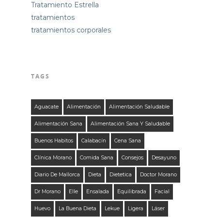
Tratamiento Estrella
tratamientos
tratamientos corporales
TAGS
Aguacate
Alimentación
Alimentación Saludable
Alimentación Sana
Alimentación Sana Y Saludable
Buenos Habitos
Calabacín
Cena Sana
Clínica Morano
Comida Sana
Consejos
Desayuno
Diario De Mallorca
Dieta
Dietetica
Doctor Morano
Dr Morano
Elle
Ensalada
Equilibrada
Facial
Huevo
La Buena Dieta
Lekue
Ligera
Láser