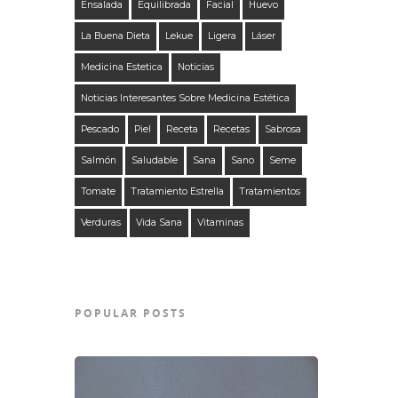
Ensalada
Equilibrada
Facial
Huevo
La Buena Dieta
Lekue
Ligera
Láser
Medicina Estetica
Noticias
Noticias Interesantes Sobre Medicina Estética
Pescado
Piel
Receta
Recetas
Sabrosa
Salmón
Saludable
Sana
Sano
Seme
Tomate
Tratamiento Estrella
Tratamientos
Verduras
Vida Sana
Vitaminas
POPULAR POSTS