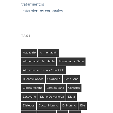
tratamientos
tratamientos corporales
TAGS
Aguacate
Alimentación
Alimentación Saludable
Alimentación Sana
Alimentación Sana Y Saludable
Buenos Habitos
Calabacín
Cena Sana
Clínica Morano
Comida Sana
Consejos
Desayuno
Diario De Mallorca
Dieta
Dietetica
Doctor Morano
Dr Morano
Elle