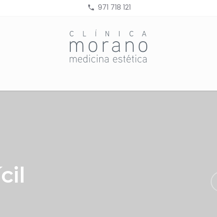
971 718 121
cil