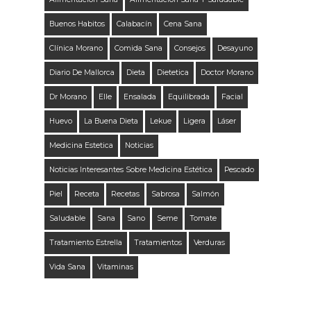
Buenos Habitos
Calabacín
Cena Sana
Clínica Morano
Comida Sana
Consejos
Desayuno
Diario De Mallorca
Dieta
Dietetica
Doctor Morano
Dr Morano
Elle
Ensalada
Equilibrada
Facial
Huevo
La Buena Dieta
Lekue
Ligera
Láser
Medicina Estetica
Noticias
Noticias Interesantes Sobre Medicina Estética
Pescado
Piel
Receta
Recetas
Sabrosa
Salmón
Saludable
Sana
Sano
Seme
Tomate
Tratamiento Estrella
Tratamientos
Verduras
Vida Sana
Vitaminas