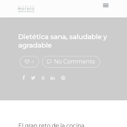
Tratamientos >
Nosotros
Blog
Dietética sana, saludable y
Contacto
agradable
Pedir Cita
No Comments
0
El gran reto de la cocina