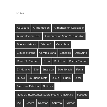
TAGS
Aguacate
Alimentación
Alimentación Saludable
Alimentación Sana
Alimentación Sana Y Saludable
Buenos Habitos
Calabacín
Cena Sana
Clínica Morano
Comida Sana
Consejos
Desayuno
Diario De Mallorca
Dieta
Dietetica
Doctor Morano
Dr Morano
Elle
Ensalada
Equilibrada
Facial
Huevo
La Buena Dieta
Lekue
Ligera
Láser
Medicina Estetica
Noticias
Noticias Interesantes Sobre Medicina Estética
Pescado
Piel
Receta
Recetas
Sabrosa
Salmón