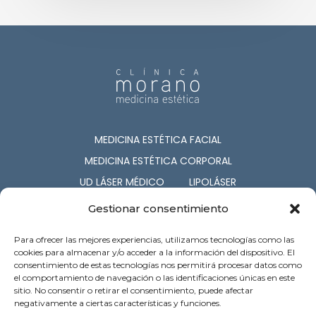
MEDICINA ESTÉTICA FACIAL
MEDICINA ESTÉTICA CORPORAL
UD LÁSER MÉDICO
LIPOLÁSER
CIRUGÍA ESTÉTICA
COSMETOLOGÍA
Gestionar consentimiento
NUTRICIÓN
CAPILAR
Para ofrecer las mejores experiencias, utilizamos tecnologías como las
SERV. ASOCIADOS
cookies para almacenar y/o acceder a la información del dispositivo. El
consentimiento de estas tecnologías nos permitirá procesar datos como
el comportamiento de navegación o las identificaciones únicas en este
c/ Barón de Pinopar 12-1º. Palma de
sitio. No consentir o retirar el consentimiento, puede afectar
Mallorca
negativamente a ciertas características y funciones.