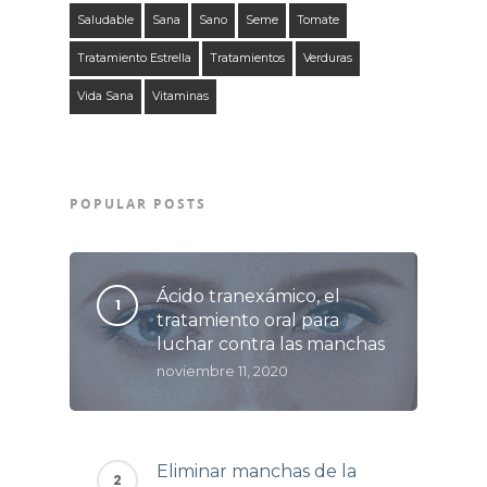
Saludable
Sana
Sano
Seme
Tomate
Tratamiento Estrella
Tratamientos
Verduras
Vida Sana
Vitaminas
POPULAR POSTS
Ácido tranexámico, el
tratamiento oral para
luchar contra las manchas
noviembre 11, 2020
Eliminar manchas de la